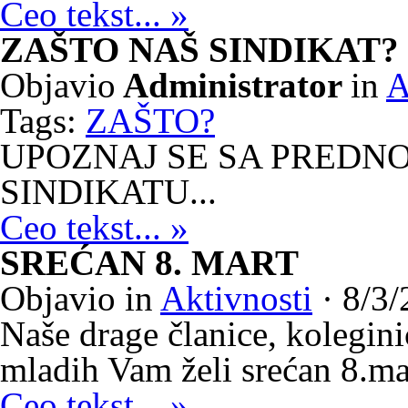
Ceo tekst... »
ZAŠTO NAŠ SINDIKAT?
Objavio
Administrator
in
A
Tags:
ZAŠTO?
UPOZNAJ SE SA PREDN
SINDIKATU...
Ceo tekst... »
SREĆAN 8. MART
Objavio
in
Aktivnosti
· 8/3/
Naše drage članice, kolegini
mladih Vam želi srećan 8.ma
Ceo tekst... »