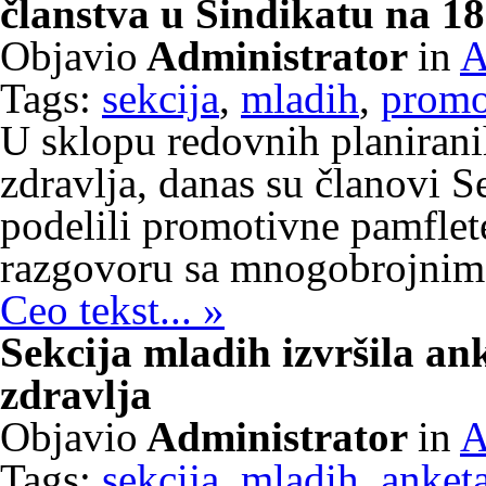
članstva u Sindikatu na 18
Objavio
Administrator
in
A
Tags:
sekcija
,
mladih
,
promo
U sklopu redovnih planirani
zdravlja, danas su članovi S
podelili promotivne pamflete 
razgovoru sa mnogobrojnim 
Ceo tekst... »
Sekcija mladih izvršila an
zdravlja
Objavio
Administrator
in
A
Tags:
sekcija
,
mladih
,
anket