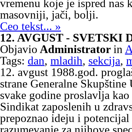
vremenu koje je ispred nas k
masovniji, jači, bolji.
Ceo tekst... »
12. AVGUST - SVETSKI
Objavio
Administrator
in
A
Tags:
dan
,
mladih
,
sekcija
,
m
12. avgust 1988.god. progla
strane Generalne Skupštine 
svake godine proslavlja kao
Sindikat zaposlenih u zdravst
prepoznao ideju i potencijal
razumevanje za njihove spec