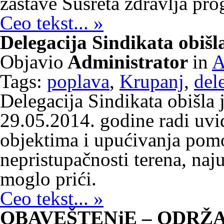
zastave Susreta zdravlja pro
Ceo tekst... »
Delegacija Sindikata obiš
Objavio
Administrator
in
A
Tags:
poplava
,
Krupanj
,
del
Delegacija Sindikata obišla
29.05.2014. godine radi uvi
objektima i upućivanja pomo
nepristupačnosti terena, naj
moglo prići.
Ceo tekst... »
OBAVEŠTENjE – ODRŽ