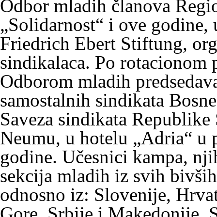
Odbor mladih članova Regio
„Solidarnost“ i ove godine, 
Friedrich Ebert Stiftung, o
sindikalaca. Po rotacionom 
Odborom mladih predsedavaj
samostalnih sindikata Bosne
Saveza sindikata Republike
Neumu, u hotelu „Adria“ u p
godine. Učesnici kampa, njih
sekcija mladih iz svih bivši
odnosno iz: Slovenije, Hrva
Gore, Srbije i Makedonije. 