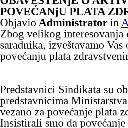
OBAVEŠTENјE O AKTIV
POVEĆANјU PLATA ZD
Objavio
Administrator
in
A
Zbog velikog interesovanja 
saradnika, izveštavamo Vas o
povećanju plata zdravstveni
Predstavnici Sindikata su ob
predstavnicima Ministarstva 
vezano za povećanje plata z
Insistirali smo da povećanje