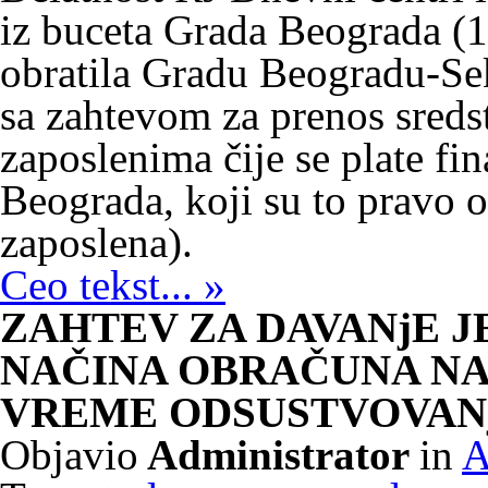
iz buceta Grada Beograda (
obratila Gradu Beogradu-Sek
sa zahtevom za prenos sredst
zaposlenima čije se plate fi
Beograda, koji su to pravo o
zaposlena).
Ceo tekst... »
ZAHTEV ZA DAVANjE 
NAČINA OBRAČUNA NA
VREME ODSUSTVOVANj
Objavio
Administrator
in
A