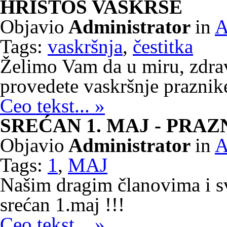
HRISTOS VASKRSE
Objavio
Administrator
in
A
Tags:
vaskršnja
,
čestitka
Želimo Vam da u miru, zdravl
provedete vaskršnje praznike
Ceo tekst... »
SREĆAN 1. MAJ - PRA
Objavio
Administrator
in
A
Tags:
1
,
MAJ
Našim dragim članovima i s
srećan 1.maj !!!
Ceo tekst... »