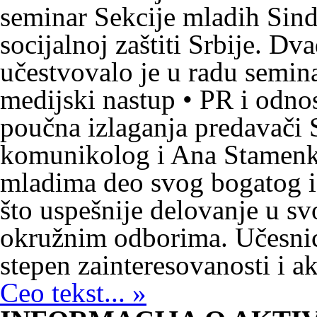
seminar Sekcije mladih Sind
socijalnoj zaštiti Srbije. Dv
učestvovalo je u radu seminar
medijski nastup • PR i odno
poučna izlaganja predavači
komunikolog i Ana Stamenko
mladima deo svog bogatog is
što uspešnije delovanje u sv
okružnim odborima. Učesnic
stepen zainteresovanosti i a
Ceo tekst... »