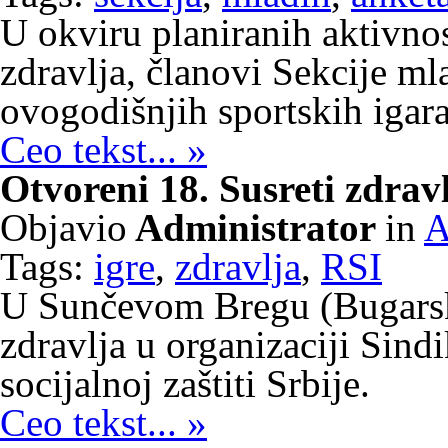
U okviru planiranih aktivnos
zdravlja, članovi Sekcije ml
ovogodišnjih sportskih igara
Ceo tekst... »
Otvoreni 18. Susreti zdravl
Objavio
Administrator
in
A
Tags:
igre
,
zdravlja
,
RSI
U Sunčevom Bregu (Bugarska
zdravlja u organizaciji Sind
socijalnoj zaštiti Srbije.
Ceo tekst... »