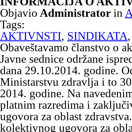
INFORMACIJA O AKTI
Objavio
Administrator
in
A
Tags:
AKTIVNSTI
,
SINDIKATA
Obaveštavamo članstvo o ak
Javne sednice održane ispre
dana 29.10.2014. godine. Od
Ministarstvu zdravlja i to 3
2014. godine. Na navedenim
platnim razredima i zaključ
ugovora za oblast zdravstva
kolektivnog ugovora za obla