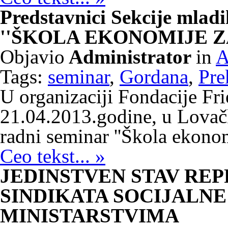
Predstavnici Sekcije mlad
''ŠKOLA EKONOMIJE Z
Objavio
Administrator
in
A
Tags:
seminar
,
Gordana
,
Pre
U organizaciji Fondacije Fri
21.04.2013.godine, u Lovač
radni seminar ''Škola ekonomi
Ceo tekst... »
JEDINSTVEN STAV RE
SINDIKATA SOCIJALNE
MINISTARSTVIMA