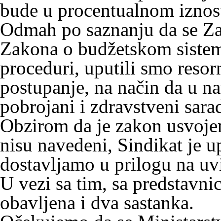
bude u procentualnom iznosu
Odmah po saznanju da se Z
Zakona o budžetskom sistem
proceduri, uputili smo resor
postupanje, na način da u 
pobrojani i zdravstveni sarad
Obzirom da je zakon usvojen
nisu navedeni, Sindikat je u
dostavlјamo u prilogu na uv
U vezi sa tim, sa predstavni
obavlјena i dva sastanka.