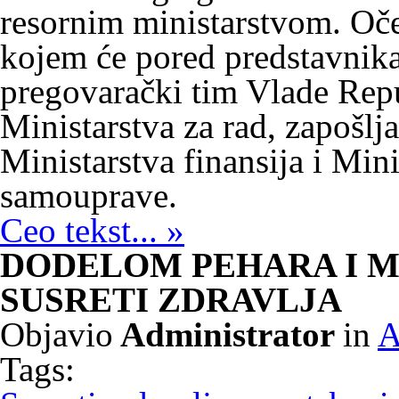
resornim ministarstvom. Oče
kojem će pored predstavnika
pregovarački tim Vlade Repub
Ministarstva za rad, zapošlja
Ministarstva finansija i Min
samouprave.
Ceo tekst... »
DODELOM PEHARA I M
SUSRETI ZDRAVLJA
Objavio
Administrator
in
A
Tags: