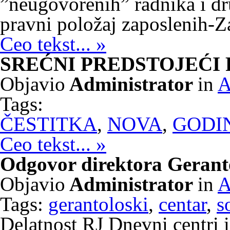
”neugovorenih” radnika i dr
pravni položaj zaposlenih-Z
Ceo tekst... »
SREĆNI PREDSTOJEĆI 
Objavio
Administrator
in
A
Tags:
ČESTITKA
,
NOVA
,
GODI
Ceo tekst... »
Odgovor direktora Gerant
Objavio
Administrator
in
A
Tags:
gerantoloski
,
centar
,
s
Delatnost RJ Dnevni centri i