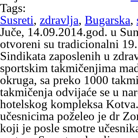
Tags:
Susreti
,
zdravlja
,
Bugarska
,
Juče, 14.09.2014.god. u S
otvoreni su tradicionalni 19.
Sindikata zaposlenih u zdravs
sportskim takmičenjima madi
okruga, sa preko 1000 takmi
takmičenja odvijaće se u nar
hotelskog kompleksa Kotva.
učesnicima poželeo je dr Zo
koji je posle smotre učesnik