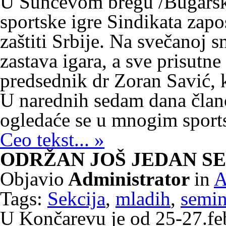
U Sunčevom bregu /Bugarska
sportske igre Sindikata zapo
zaštiti Srbije. Na svečanoj 
zastava igara, a sve prisutne
predsednik dr Zoran Savić, k
U narednih sedam dana člano
ogledaće se u mnogim sports
Ceo tekst... »
ODRŽAN JOŠ JEDAN S
Objavio
Administrator
in
A
Tags:
Sekcija
,
mladih
,
semin
U Končarevu je od 25-27.fe