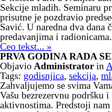
Sekcije mladih. Seminaru pri
prisutne je pozdravio preds
Savić. U naredna dva dana č
predavanjima i radionicama.
Ceo tekst... »
PRVA GODINA RADA S
Objavio
Administrator
in
A
Tags:
godisnjica
,
sekcija
,
ml
Zahvaljujemo se svima Vama 
Vašu bezrezervnu podršku i 
aktivnostima. Predstoji nam 