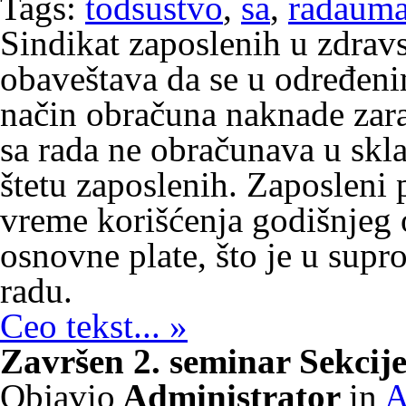
Tags:
todsustvo
,
sa
,
radauma
Sindikat zaposlenih u zdravst
obaveštava da se u određen
način obračuna naknade zar
sa rada ne obračunava u skl
štetu zaposlenih. Zaposleni 
vreme korišćenja godišnjeg
osnovne plate, što je u supr
radu.
Ceo tekst... »
Završen 2. seminar Sekcij
Objavio
Administrator
in
A