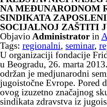
NA MEĐUNARODNOM 
SINDIKATA ZAPOSLENI
SOCIJALNOJ ZAŠTITI
Objavio
Administrator
in
A
Tags:
regionalni
,
seminar
,
r
U organizaciji fondacije Fri
u Beogradu, 26. marta 2013
održan je medjunarodni semi
jugoistočne Evrope. Pored d
ovog izuzetno značajnog sku
sindikata zdravstva iz jugoi