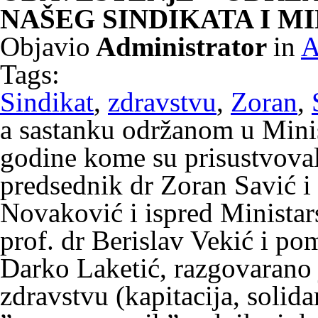
NAŠEG SINDIKATA I M
Objavio
Administrator
in
A
Tags:
Sindikat
,
zdravstvu
,
Zoran
,
a sastanku održanom u Minis
godine kome su prisustvoval
predsednik dr Zoran Savić 
Novaković i ispred Ministars
prof. dr Berislav Vekić i po
Darko Laketić, razgovarano
zdravstvu (kapitacija, solid