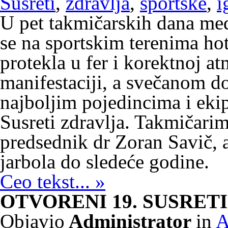
Susreti
,
zdravlja
,
sportske
,
i
U pet takmičarskih dana medi
se na sportskim terenima ho
protekla u fer i korektnoj at
manifestaciji, a svečanom d
najboljim pojedincima i eki
Susreti zdravlja. Takmičarim
predsednik dr Zoran Savič, a
jarbola do sledeće godine.
Ceo tekst... »
OTVORENI 19. SUSRET
Objavio
Administrator
in
A