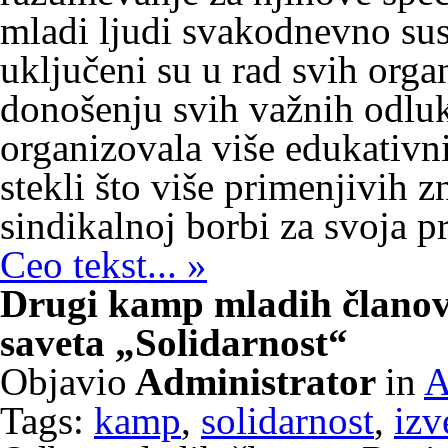
mladi ljudi svakodnevno sus
uključeni su u rad svih orga
donošenju svih važnih odluk
organizovala više edukativn
stekli što više primenjivih zn
sindikalnoj borbi za svoja p
Ceo tekst... »
Drugi kamp mladih članov
saveta „Solidarnost“
Objavio
Administrator
in
A
Tags:
kamp
,
solidarnost
,
izv