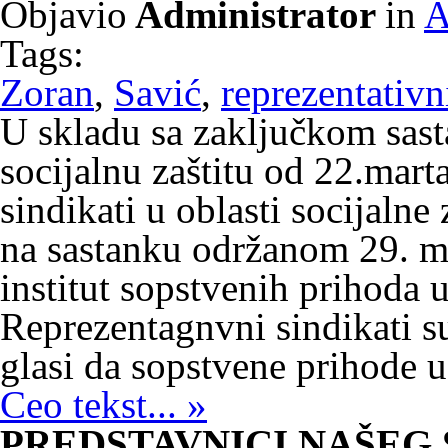
Objavio
Administrator
in
A
Tags:
Zoran
,
Savić
,
reprezentativn
U skladu sa zaključkom sas
socijalnu zaštitu od 22.mart
sindikati u oblasti socijalne
na sastanku održanom 29. ma
institut sopstvenih prihoda u
Reprezentagnvni sindikati su 
glasi da sopstvene prihode us
Ceo tekst... »
PREDSTAVNICI NAŠEG 