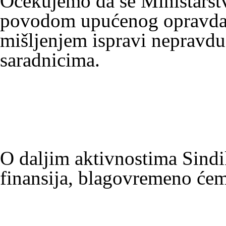
Očekujemo da se Ministarstv
povodom upućenog opravdan
mišlјenjem ispravi nepravd
saradnicima.
O dalјim aktivnostima Sindi
finansija, blagovremeno ćem