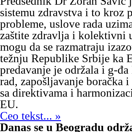
Predsednik Dr Zoran Savić j
sistemu zdravstva i to kroz 
probleme, uslove rada uzimaj
zaštite zdravlja i kolektivn
mogu da se razmatraju izazov
težnju Republike Srbije ka 
predavanje je održala i g-đa
rad, zapošljavanje boračka i
sa direktivama i harmonizaci
EU.
Ceo tekst... »
Danas se u Beogradu održ