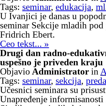
Tags:
seminar
,
edukacija
,
ml
U Ivanjici je danas u popod
seminar Sekcije mladih pod
Fridrich Ebert.
Ceo tekst... »
Drugi dan radno-edukativ
uspešno je priveden kraju
Objavio
Administrator
in
A
Tags:
seminar
,
sekcija
,
pred
Učesnici seminara su prisus
Unapređenje informisanosti 