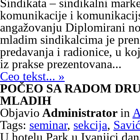
Sindikata – sindikalni mark
komunikacije i komunikacij
angažovanju Diplomirani no
mladim sindikalcima je pren
predavanja i radionice, u k
iz prakse prezentovana...
Ceo tekst... »
POČEO SA RADOM DRU
MLADIH
Objavio
Administrator
in
A
Tags:
seminar
,
sekcija
,
Savi
U hotelu Park u Ivanjici dan