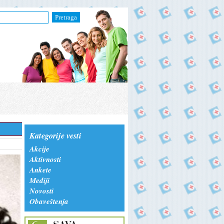
Pretraga
Kategorije vesti
Akcije
Aktivnosti
Ankete
Mediji
Novosti
Obaveštenja