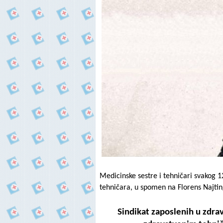
Medicinske sestre i tehničari svakog 
tehničara, u spomen na Florens Najtin
Sindikat zaposlenih u zdrav