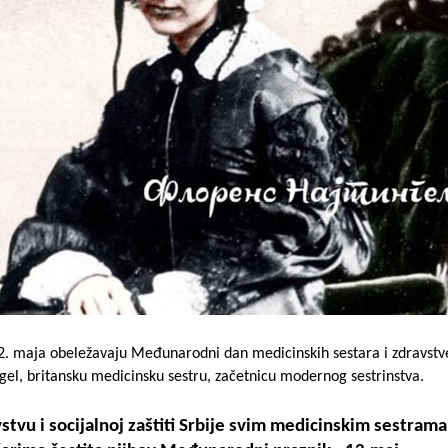
12. maja obeležavaju Međunarodni dan medicinskih sestara i zdravstv
gel, britansku medicinsku sestru, začetnicu modernog sestrinstva.
stvu i socijalnoj zaštiti Srbije svim medicinskim sestrama