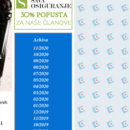
Arhiva
11/2020
10/2020
09/2020
08/2020
07/2020
05/2020
04/2020
03/2020
02/2020
enih
01/2020
12/2019
11/2019
 i
10/2019