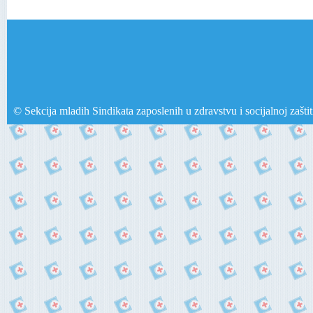
© Sekcija mladih Sindikata zaposlenih u zdravstvu i socijalnoj zašti