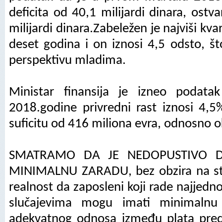
deficita od 40,1 milijardi dinara, ostv
milijardi dinara.Zabeležen je najviši kva
deset godina i on iznosi 4,5 odsto, š
perspektivu mladima.
Ministar finansija je izneo podat
2018.godine privredni rast iznosi 4,5
suficitu od 416 miliona evra, odnosno ok
SMATRAMO DA JE NEDOPUSTIVO D
MINIMALNU ZARADU, bez obzira na st
realnost da zaposleni koji rade najjedn
slučajevima mogu imati minimalnu 
adekvatnog odnosa između plata pre