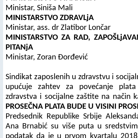
Ministar, Siniša Mali
MINISTARSTVO ZDRAVLjA
Ministar, ass. dr Zlatibor Lončar
MINISTARSTVO ZA RAD, ZAPOŠLjAVA
PITANјA
Ministar, Zoran Đorđević
Sindikat zaposlenih u zdravstvu i socija
upućuje zahtev za povećanje plata
zdravstva i socijalne zaštite na način 
PROSEČNA PLATA BUDE U VISINI PRO
Predsednik Republike Srbije Aleksand
Ana Brnabić su više puta u sredstvima
podatak da je u prvom kvartalu 2018