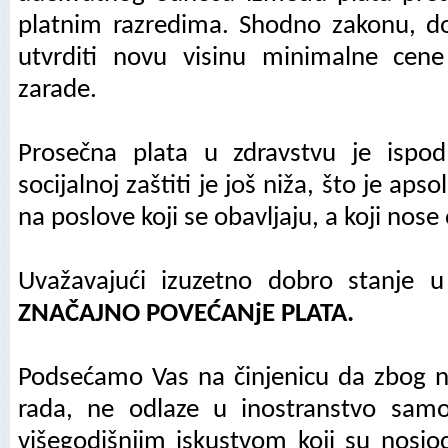
platnim razredima. Shodno zakonu, d
utvrditi novu visinu minimalne cen
zarade.
Prosečna plata u zdravstvu je ispo
socijalnoj zaštiti je još niža, što je ap
na poslove koji se obavlјaju, a koji no
Uvažavajući izuzetno dobro stanje 
ZNAČAJNO POVEĆANјE PLATA.
Podsećamo Vas na činjenicu da zbog ni
rada, ne odlaze u inostranstvo samo
višegodišnjim iskustvom koji su nosioc