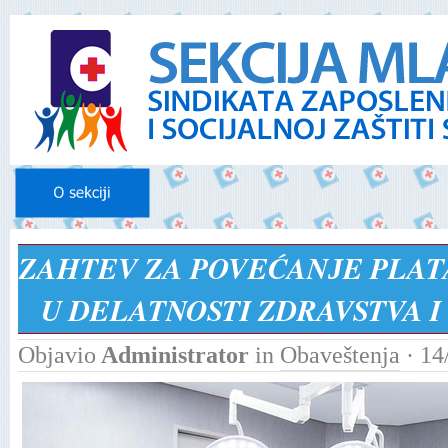
ZAHTEV ZA POVEĆANЈE PLAT
U DELATNOSTI ZDRAVSTVA I
Objavio
Administrator
in
Obaveštenja
· 14