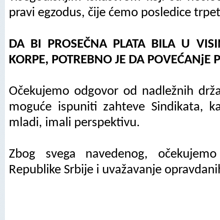
pravi egzodus, čije ćemo posledice trpe
DA BI PROSEČNA PLATA BILA U VIS
KORPE, POTREBNO JE DA POVEĆANјE P
Očekujemo odgovor od nadležnih drža
moguće ispuniti zahteve Sindikata, ka
mladi, imali perspektivu.
Zbog svega navedenog, očekujem
Republike Srbije i uvažavanje opravdani