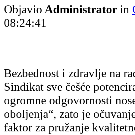
Objavio
Administrator
in
08:24:41
Bezbednost i zdravlјe na ra
Sindikat sve češće potencir
ogromne odgovornosti nose i
obolјenja“, zato je očuvan
faktor za pružanje kvalitet