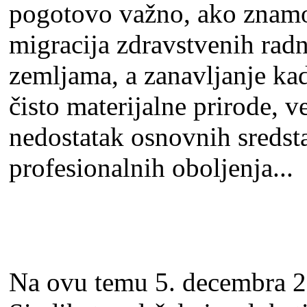
pogotovo važno, ako znamo 
migracija zdravstvenih ra
zemlјama, a zanavlјanje kadr
čisto materijalne prirode, v
nedostatak osnovnih sredstav
profesionalnih obolјenja...
Na ovu temu 5. decembra 2