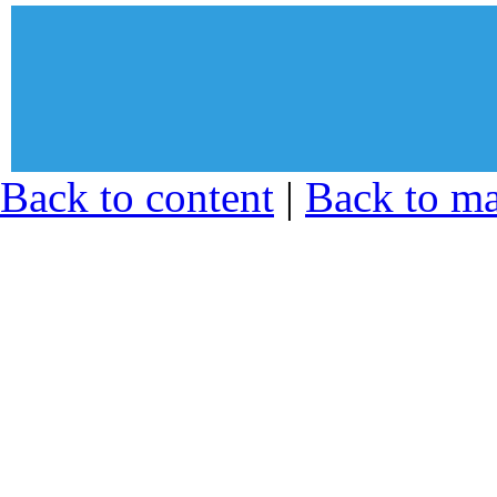
© Sekcija mladih Sindikata zapos
Back to content
|
Back to m
zdravstvu i socijalnoj zaštiti Srb