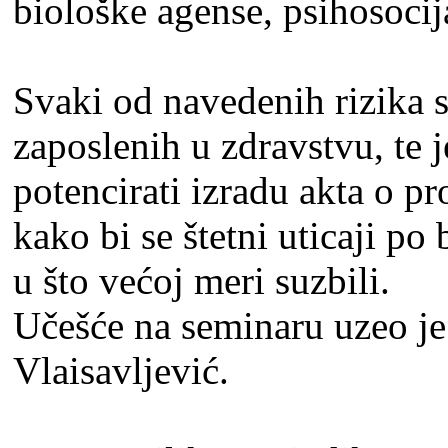
biološke agense, psihosocij
Svaki od navedenih rizika 
zaposlenih u zdravstvu, te 
potencirati izradu akta o p
kako bi se štetni uticaji po
u što većoj meri suzbili.
Učešće na seminaru uzeo j
Vlaisavlјević.