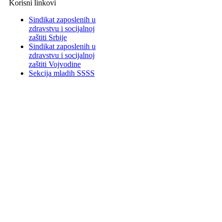
Korisni linkovi
Sindikat zaposlenih u
zdravstvu i socijalnoj
zaštiti Srbije
Sindikat zaposlenih u
zdravstvu i socijalnoj
zaštiti Vojvodine
Sekcija mladih SSSS