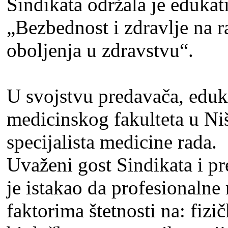
Sindikata održala je edukat
„Bezbednost i zdravlјe na ra
obolјenja u zdravstvu“.
U svojstvu predavača, eduk
medicinskog fakulteta u Niš
specijalista medicine rada.
Uvaženi gost Sindikata i pr
je istakao da profesionalne
faktorima štetnosti na: fiz