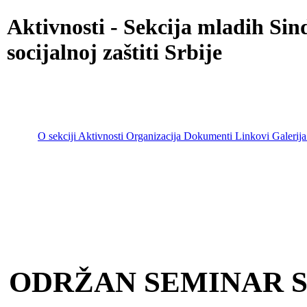
Aktivnosti - Sekcija mladih Sin
socijalnoj zaštiti Srbije
O sekciji
Aktivnosti
Organizacija
Dokumenti
Linkovi
Galerija
Go to content
Main menu
ODRŽAN SEMINAR 