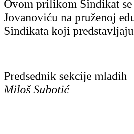
Ovom prilikom Sindikat se 
Jovanoviću na pruženoj edu
Sindikata koji predstavlјaj
Predsednik sekcije mladih
Miloš Subotić