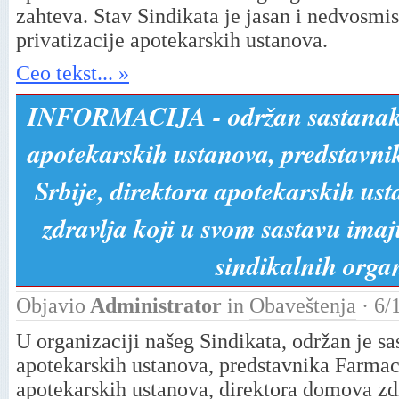
zahteva. Stav Sindikata je jasan i nedvosmi
privatizacije apotekarskih ustanova.
Ceo tekst... »
INFORMACIJA - održan sastanak 
apotekarskih ustanova, predstavn
Srbije, direktora apotekarskih us
zdravlja koji u svom sastavu ima
sindikalnih orga
Objavio
Administrator
in
Obaveštenja
· 6/
U organizaciji našeg Sindikata, održan je s
apotekarskih ustanova, predstavnika Farmac
apotekarskih ustanova, direktora domova zd