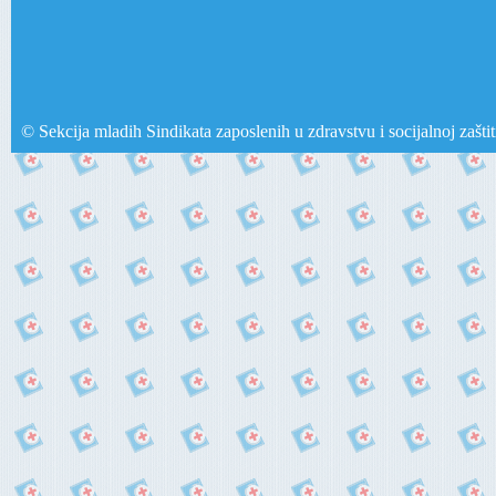
© Sekcija mladih Sindikata zaposlenih u zdravstvu i socijalnoj zašti