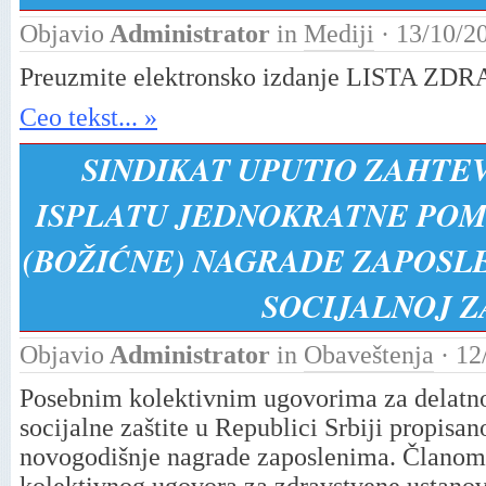
Objavio
Administrator
in
Mediji
· 13/10/2
Preuzmite elektronsko izdanje LISTA ZDR
Ceo tekst... »
SINDIKAT UPUTIO ZAHTE
ISPLATU JEDNOKRATNE POM
(BOŽIĆNE) NAGRADE ZAPOSLE
SOCIJALNOJ Z
Objavio
Administrator
in
Obaveštenja
· 12
Posebnim kolektivnim ugovorima za delatnos
socijalne zaštite u Republici Srbiji propisan
novogodišnje nagrade zaposlenima. Članom 1