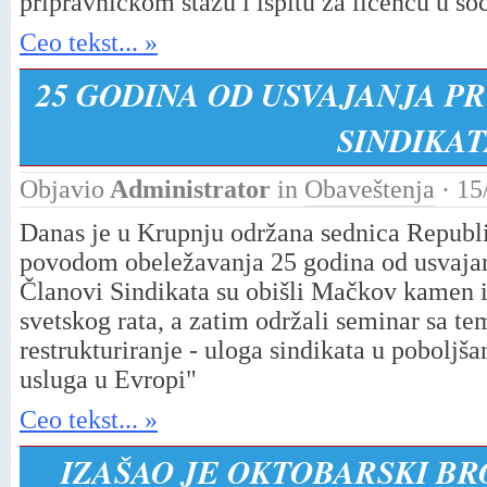
pripravničkom stažu i ispitu za licencu u soci
Ceo tekst... »
25 GODINA OD USVAJANJA P
SINDIKA
Objavio
Administrator
in
Obaveštenja
· 15
Danas je u Krupnju održana sednica Republ
povodom obeležavanja 25 godina od usvajanj
Članovi Sindikata su obišli Mačkov kamen i
svetskog rata, a zatim održali seminar sa 
restrukturiranje - uloga sindikata u poboljša
usluga u Evropi"
Ceo tekst... »
IZAŠAO JE OKTOBARSKI BR