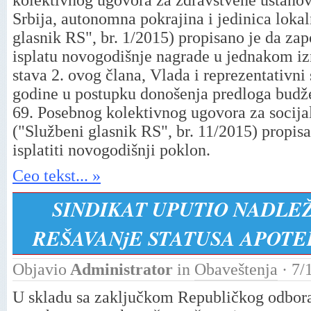
kolektivnog ugovora za zdravstvene ustanov
Srbija, autonomna pokrajina i jedinica lok
glasnik RS", br. 1/2015) propisano je da za
isplatu novogodišnje nagrade u jednakom izn
stava 2. ovog člana, Vlada i reprezentativni
godine u postupku donošenja predloga budž
69. Posebnog kolektivnog ugovora za socijal
("Službeni glasnik RS", br. 11/2015) propis
isplatiti novogodišnji poklon.
Ceo tekst... »
SINDIKAT UPUTIO NADLE
REŠAVANjE STATUSA APOT
Objavio
Administrator
in
Obaveštenja
· 7/
U skladu sa zaključkom Republičkog odbor