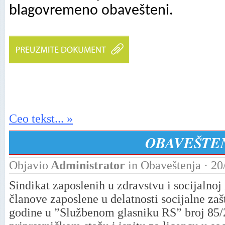
blagovremeno obavešteni.
Ceo tekst... »
OBAVEŠTE
Objavio
Administrator
in
Obaveštenja
· 20
Sindikat zaposlenih u zdravstvu i socijalnoj 
članove zaposlene u delatnosti socijalne zaš
godine u ”Službenom glasniku RS” broj 85/2