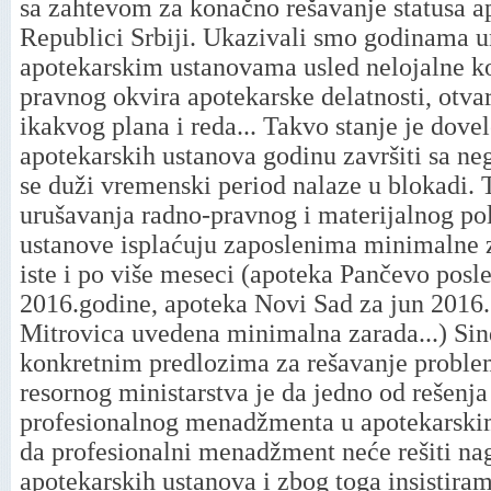
sa zahtevom za konačno rešavanje statusa a
Republici Srbiji. Ukazivali smo godinama u
apotekarskim ustanovama usled nelojalne ko
pravnog okvira apotekarske delatnosti, otva
ikakvog plana i reda... Takvo stanje je dovel
apotekarskih ustanova godinu završiti sa neg
se duži vremenski period nalaze u blokadi. 
urušavanja radno-pravnog i materijalnog po
ustanove isplaćuju zaposlenima minimalne za
iste i po više meseci (apoteka Pančevo posle
2016.godine, apoteka Novi Sad za jun 2016
Mitrovica uvedena minimalna zarada...) Sind
konkretnim predlozima za rešavanje proble
resornog ministarstva je da jedno od rešenja
profesionalnog menadžmenta u apotekarski
da profesionalni menadžment neće rešiti n
apotekarskih ustanova i zbog toga insistira