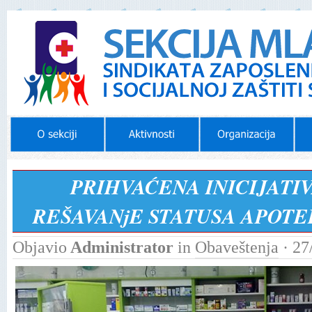
PRIHVAĆENA INICIJATIV
REŠAVANjE STATUSA APOT
Objavio
Administrator
in
Obaveštenja
· 27