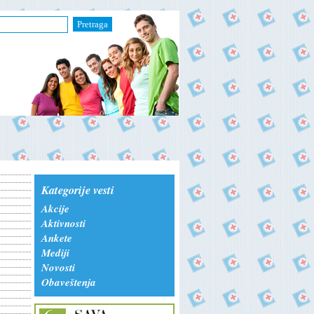
Pretraga
Kategorije vesti
Akcije
Aktivnosti
Ankete
Mediji
Novosti
Obaveštenja