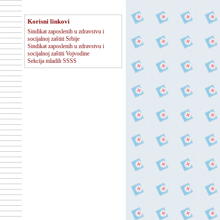
Korisni linkovi
Sindikat zaposlenih u zdravstvu i
socijalnoj zaštiti Srbije
Sindikat zaposlenih u zdravstvu i
socijalnoj zaštiti Vojvodine
Sekcija mladih SSSS