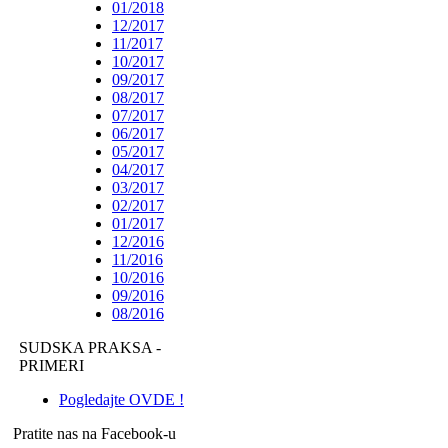
01/2018
12/2017
11/2017
10/2017
09/2017
08/2017
07/2017
06/2017
05/2017
04/2017
03/2017
02/2017
01/2017
12/2016
11/2016
10/2016
09/2016
08/2016
SUDSKA PRAKSA -
PRIMERI
Pogledajte OVDE !
Pratite nas na Facebook-u