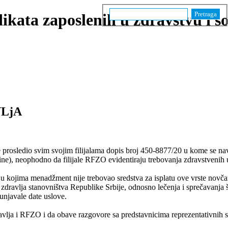
Pretraga
ikata zaposlenih u zdravstvu i soc
lenih u
je 2012/2017
VLjA
prosledio svim svojim filijalama dopis broj 450-
8877/20 u kome se navo
ne), neophodno da filijale RFZO evidentiraju trebovanja zdravstvenih 
 kojima menadžment nije trebovao sredstva za isplatu ove vrste novčan
u zdravlјa stanovništva Republike Srbije, odnosno lečenja i sprečavanja
unjavale date uslove.
јa i RFZO i da obave razgovore sa predstavnicima reprezentativnih sind