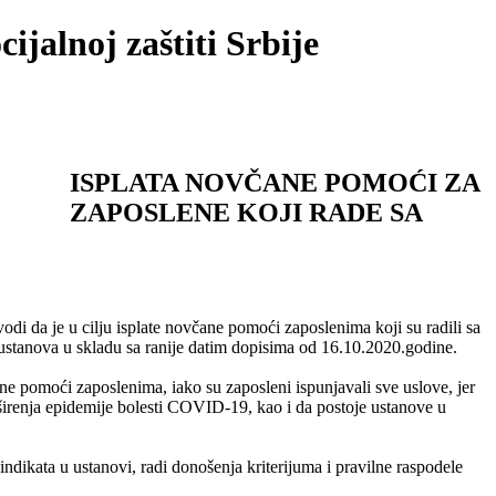
ijalnoj zaštiti Srbije
ISPLATA NOVČANE POMOĆI ZA
ZAPOSLENE KOJI RADE SA
di da je u cilјu isplate novčane pomoći zaposlenima koji su radili sa
ustanova u skladu sa ranije datim dopisima od 16.10.2020.godine.
e pomoći zaposlenima, iako su zaposleni ispunjavali sve uslove, jer
 širenja epidemije bolesti COVID-
19, kao i da postoje ustanove u
ikata u ustanovi, radi donošenja kriterijuma i pravilne raspodele