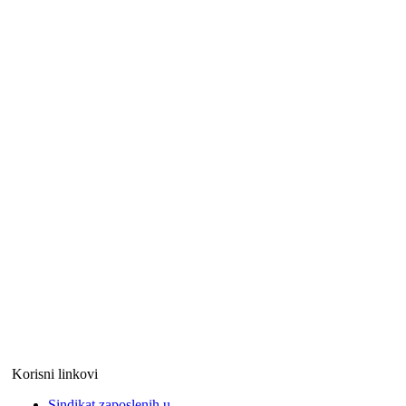
Korisni linkovi
Sindikat zaposlenih u