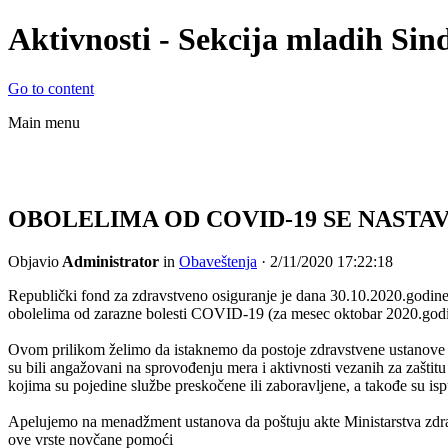
Aktivnosti - Sekcija mladih Sind
Go to content
Main menu
© Sekcija mladih Sindikata zapos
zdravstvu i socijalnoj zaštiti Srbi
OBOLELIMA OD COVID-19 SE NASTA
Objavio
Administrator
in
Obaveštenja
· 2/11/2020 17:22:18
Republički fond za zdravstveno osiguranje je dana 30.10.2020.godine 
obolelima od zarazne bolesti COVID-
19 (za mesec oktobar 2020.godi
Ovom prilikom želimo da istaknemo da postoje zdravstvene ustanove u
su bili angažovani na sprovođenju mera i aktivnosti vezanih za zaštit
kojima su pojedine službe preskočene ili zaboravlјene, a takođe su isp
Apelujemo na menadžment ustanova da poštuju akte Ministarstva zdravl
ove vrste novčane pomoći