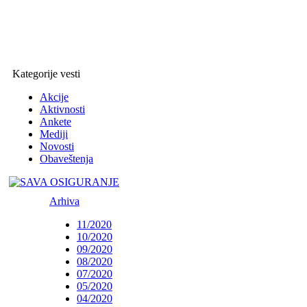
Kategorije vesti
Akcije
Aktivnosti
Ankete
Mediji
Novosti
Obaveštenja
Arhiva
11/2020
10/2020
09/2020
08/2020
07/2020
05/2020
04/2020