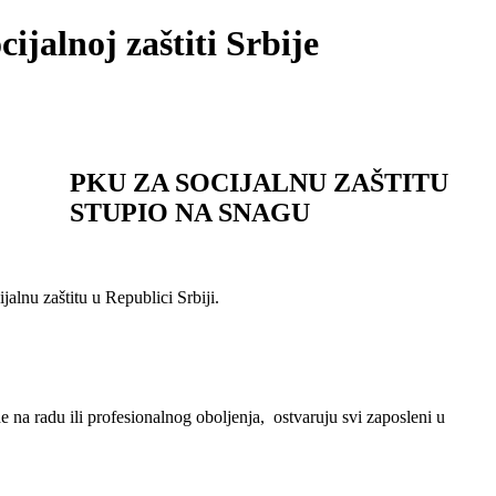
ijalnoj zaštiti Srbije
PKU ZA SOCIJALNU ZAŠTITU
STUPIO NA SNAGU
lnu zaštitu u Republici Srbiji.
na radu ili profesionalnog obolјenja, ostvaruju svi zaposleni u