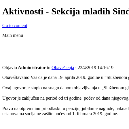
Aktivnosti - Sekcija mladih Sind
Go to content
Main menu
© Sekcija mladih Sindikata zapos
zdravstvu i socijalnoj zaštiti Srbi
Objavio
Administrator
in
Obaveštenja
· 22/4/2019 14:16:19
Obaveštavamo Vas da je dana 19. aprila 2019. godine u ”Službenom gla
Ovaj ugovor je stupio na snagu danom objavlјivanja u „Službenom gl
Ugovor je zaklјučen na period od tri godine, počev od dana njegovog
Pravo na otpremninu pri odlasku u penziju, jubilarne nagrade, naknad
ustanovama socijalne zaštite počev od 1. februara 2019. godine.