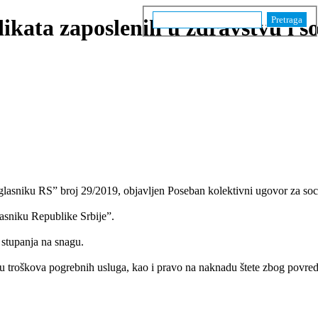
Pretraga
ikata zaposlenih u zdravstvu i soc
lenih u
je 2012/2017
sniku RS” broj 29/2019, objavlјen Poseban kolektivni ugovor za socija
asniku Republike Srbije”.
 stupanja na snagu.
u troškova pogrebnih usluga, kao i pravo na naknadu štete zbog povrede 