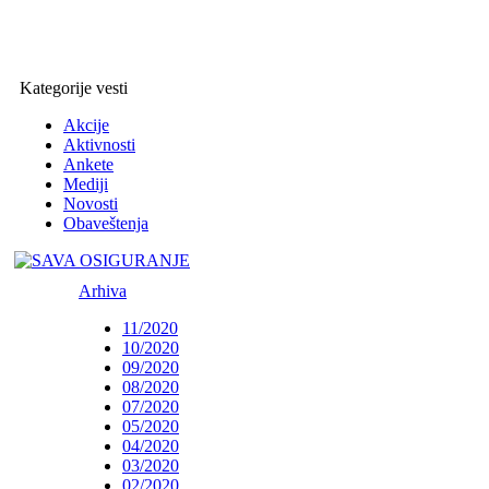
Kategorije vesti
Akcije
Aktivnosti
Ankete
Mediji
Novosti
Obaveštenja
Arhiva
11/2020
10/2020
09/2020
08/2020
07/2020
05/2020
04/2020
03/2020
02/2020