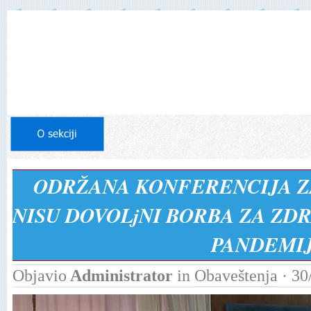
ODRŽANA KONFERENCIJA Z
NISU DOVOLjNI BORBA ZA ZDR
PANDEMI
Objavio
Administrator
in
Obaveštenja
· 30