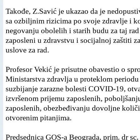
Takođe, Z.Savić je ukazao da je nedopusti
sa ozbilјnim rizicima po svoje zdravlјe i ko
negovanju obolelih i starih budu za taj rad
zaposleni u zdravstvu i socijalnoj zaštiti z
uslove za rad.
Profesor Vekić je prisutne obavestio o sp
Ministarstva zdravlјa u proteklom periodu
suzbijanje zarazne bolesti COVID-
19, otv
izvršenom prijemu zaposlenih, pobolјšanj
zaposlenih, obezbeđivanju dovolјne količi
otvorenim pitanjima.
Predsednica GOS-
a Beograda, prim. dr sc