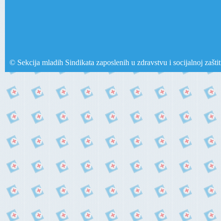
© Sekcija mladih Sindikata zaposlenih u zdravstvu i socijalnoj zašti