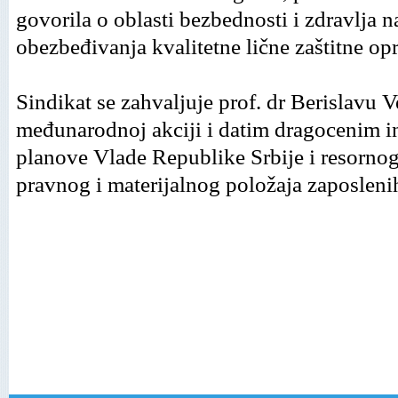
govorila o oblasti bezbednosti i zdravlјa n
obezbeđivanja kvalitetne lične zaštitne op
Sindikat se zahvalјuje prof. dr Berislavu
međunarodnoj akciji i datim dragocenim 
planove Vlade Republike Srbije i resornog 
pravnog i materijalnog položaja zaposleni